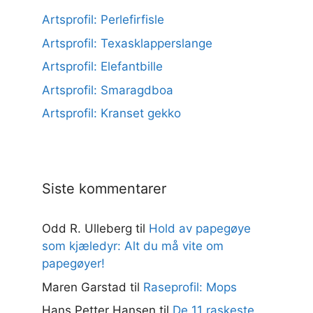
Artsprofil: Perlefirfisle
Artsprofil: Texasklapperslange
Artsprofil: Elefantbille
Artsprofil: Smaragdboa
Artsprofil: Kranset gekko
Siste kommentarer
Odd R. Ulleberg
til
Hold av papegøye
som kjæledyr: Alt du må vite om
papegøyer!
Maren Garstad
til
Raseprofil: Mops
Hans Petter Hansen
til
De 11 raskeste