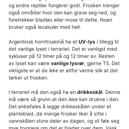
og andre reptiler fungerer godt. Frosken trenger
også områder hvor den kan grave seg ned, og
foretrekker bladløv eller mose til dette. Noen
bruker også lecakuler med hell.
Argentinsk hornfroskmå ha et
UV-lys
i tillegg til
det vanlige lyset i terrariet. Det er vanligst med
sykluser på 12 timer på og 12 timer av. Resten
av lyset kan være
vanlige lysrør
, gjerne T5. Det
viktigste er at de ikke er altfor varme slik at det
tørker ut frosken.
I terrariet må den også ha en
drikkeskål
. Denne
må være så grunn at den ikke kan drukne i den.
Det anbefales å legge drikkeskålen under et
planteblad, da mange frosker liker å sitte i
vannskålen store deler av dagen, og vil føle seg
mye tryggere om det er blader over dem. Vask