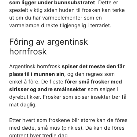
som ligger under bunnsubstratet
. Dette er
spesielt viktig siden huden til frosken kan tørke
ut om du har varmeelementer som en
varmelampe direkte tilgjengelig i terrariet.
Fôring av argentinsk
hornfrosk
Argentinsk hornfrosk
spiser det meste den får
plass til i munnen sin
, og den regnes som
enkel å fôre. De fleste
fôrer små frosker med
sirisser og andre småinsekter
som selges i
dyrebutikker. Frosker som spiser insekter bør få
mat daglig.
Etter hvert som froskene blir større kan de fôres
med døde, små mus (pinkies). Da kan de fôres
omtrent hver tredje dag.