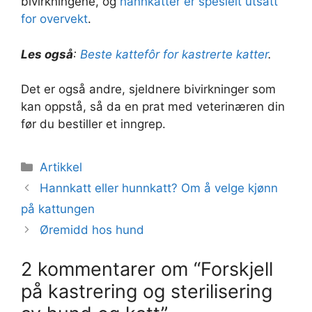
bivirkningene, og
hannkatter er spesielt utsatt
for overvekt
.
Les også
:
Beste kattefôr for kastrerte katter
.
Det er også andre, sjeldnere bivirkninger som
kan oppstå, så da en prat med veterinæren din
før du bestiller et inngrep.
Kategorier
Artikkel
Hannkatt eller hunnkatt? Om å velge kjønn
på kattungen
Øremidd hos hund
2 kommentarer om “Forskjell
på kastrering og sterilisering