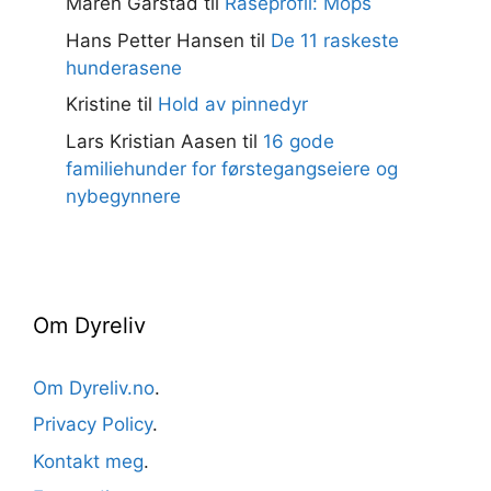
Maren Garstad
til
Raseprofil: Mops
Hans Petter Hansen
til
De 11 raskeste
hunderasene
Kristine
til
Hold av pinnedyr
Lars Kristian Aasen
til
16 gode
familiehunder for førstegangseiere og
nybegynnere
Om Dyreliv
Om Dyreliv.no
.
Privacy Policy
.
Kontakt meg
.