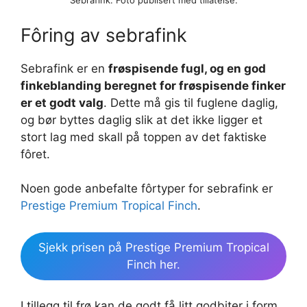
Sebrafink. Foto publisert med tillatelse.
Fôring av sebrafink
Sebrafink er en
frøspisende fugl, og en god
finkeblanding beregnet for frøspisende finker
er et godt valg
. Dette må gis til fuglene daglig,
og bør byttes daglig slik at det ikke ligger et
stort lag med skall på toppen av det faktiske
fôret.
Noen gode anbefalte fôrtyper for sebrafink er
Prestige Premium Tropical Finch
.
Sjekk prisen på Prestige Premium Tropical
Finch her.
I tillegg til frø kan de godt få litt godbiter i form