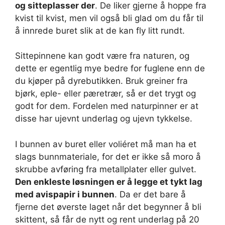
og sitteplasser der
. De liker gjerne å hoppe fra
kvist til kvist, men vil også bli glad om du får til
å innrede buret slik at de kan fly litt rundt.
Sittepinnene kan godt være fra naturen, og
dette er egentlig mye bedre for fuglene enn de
du kjøper på dyrebutikken. Bruk greiner fra
bjørk, eple- eller pæretrær, så er det trygt og
godt for dem. Fordelen med naturpinner er at
disse har ujevnt underlag og ujevn tykkelse.
I bunnen av buret eller voliéret må man ha et
slags bunnmateriale, for det er ikke så moro å
skrubbe avføring fra metallplater eller gulvet.
Den enkleste løsningen er å legge et tykt lag
med avispapir i bunnen
. Da er det bare å
fjerne det øverste laget når det begynner å bli
skittent, så får de nytt og rent underlag på 20