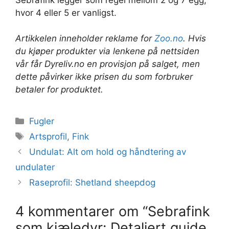
hvor 4 eller 5 er vanligst.
Artikkelen inneholder reklame for
Zoo.no
. Hvis
du kjøper produkter via lenkene på nettsiden
vår får Dyreliv.no en provisjon på salget, men
dette påvirker ikke prisen du som forbruker
betaler for produktet.
Kategorier
Fugler
Stikkord
Artsprofil
,
Fink
Undulat: Alt om hold og håndtering av
undulater
Raseprofil: Shetland sheepdog
4 kommentarer om “Sebrafink
som kjæledyr: Detaljert guide