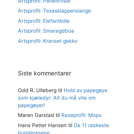
Artsprofil: Perlefirfisle
Artsprofil: Texasklapperslange
Artsprofil: Elefantbille
Artsprofil: Smaragdboa
Artsprofil: Kranset gekko
Siste kommentarer
Odd R. Ulleberg
til
Hold av papegøye
som kjæledyr: Alt du må vite om
papegøyer!
Maren Garstad
til
Raseprofil: Mops
Hans Petter Hansen
til
De 11 raskeste
hunderasene