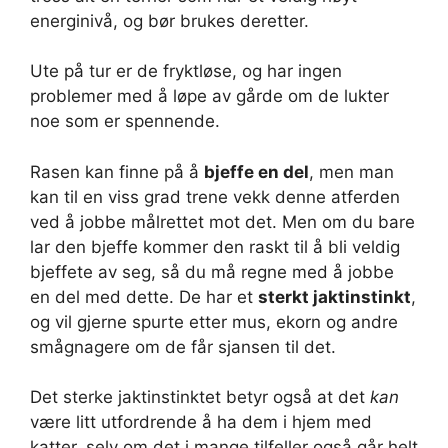
energinivå, og bør brukes deretter.
Ute på tur er de fryktløse, og har ingen
problemer med å løpe av gårde om de lukter
noe som er spennende.
Rasen kan finne på å
bjeffe en del
, men man
kan til en viss grad trene vekk denne atferden
ved å jobbe målrettet mot det. Men om du bare
lar den bjeffe kommer den raskt til å bli veldig
bjeffete av seg, så du må regne med å jobbe
en del med dette. De har et
sterkt jaktinstinkt
,
og vil gjerne spurte etter mus, ekorn og andre
smågnagere om de får sjansen til det.
Det sterke jaktinstinktet betyr også at det
kan
være litt utfordrende å ha dem i hjem med
katter, selv om det i mange tilfeller også går helt