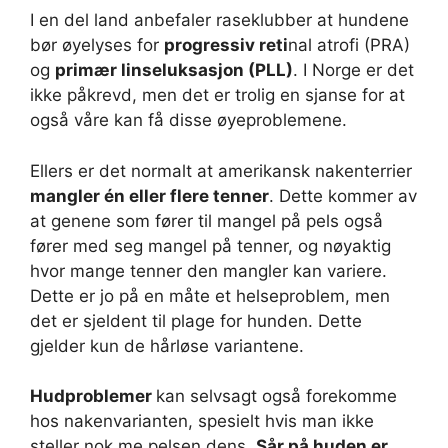
I en del land anbefaler raseklubber at hundene
bør øyelyses for
progressiv reti
nal atrofi (PRA)
og
primær linseluksasjon (PLL)
. I Norge er det
ikke påkrevd, men det er trolig en sjanse for at
også våre kan få disse øyeproblemene.
Ellers er det normalt at amerikansk nakenterrier
mangler én eller flere tenner
. Dette kommer av
at genene som fører til mangel på pels også
fører med seg mangel på tenner, og nøyaktig
hvor mange tenner den mangler kan variere.
Dette er jo på en måte et helseproblem, men
det er sjeldent til plage for hunden. Dette
gjelder kun de hårløse variantene.
Hudproblemer
kan selvsagt også forekomme
hos nakenvarianten, spesielt hvis man ikke
steller nok me pelsen dens.
Sår på huden er