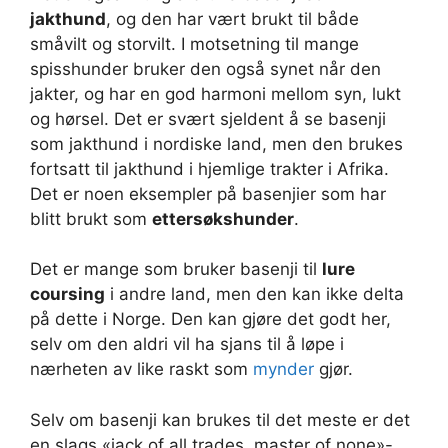
jakthund
, og den har vært brukt til både
småvilt og storvilt. I motsetning til mange
spisshunder bruker den også synet når den
jakter, og har en god harmoni mellom syn, lukt
og hørsel. Det er svært sjeldent å se basenji
som jakthund i nordiske land, men den brukes
fortsatt til jakthund i hjemlige trakter i Afrika.
Det er noen eksempler på basenjier som har
blitt brukt som
ettersøkshunder
.
Det er mange som bruker basenji til
lure
coursing
i andre land, men den kan ikke delta
på dette i Norge. Den kan gjøre det godt her,
selv om den aldri vil ha sjans til å løpe i
nærheten av like raskt som
mynder
gjør.
Selv om basenji kan brukes til det meste er det
en slags «jack of all trades, master of none»-