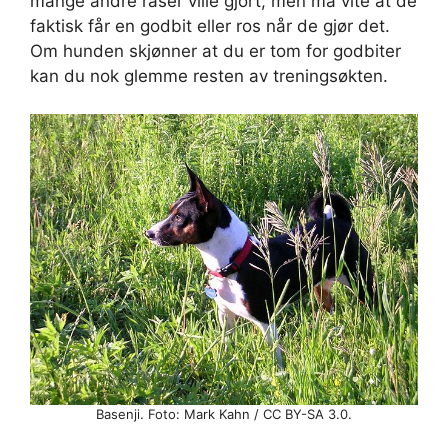
mange andre raser ville gjort, men må vite at de
faktisk får en godbit eller ros når de gjør det.
Om hunden skjønner at du er tom for godbiter
kan du nok glemme resten av treningsøkten.
Basenji. Foto: Mark Kahn / CC BY-SA 3.0.