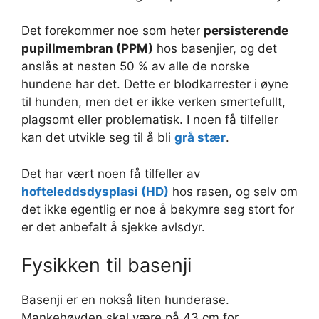
Det forekommer noe som heter
persisterende
pupillmembran (PPM)
hos basenjier, og det
anslås at nesten 50 % av alle de norske
hundene har det. Dette er blodkarrester i øyne
til hunden, men det er ikke verken smertefullt,
plagsomt eller problematisk. I noen få tilfeller
kan det utvikle seg til å bli
grå stær
.
Det har vært noen få tilfeller av
hofteleddsdysplasi (HD)
hos rasen, og selv om
det ikke egentlig er noe å bekymre seg stort for
er det anbefalt å sjekke avlsdyr.
Fysikken til basenji
Basenji er en nokså liten hunderase.
Mankehøyden skal være på 43 cm for