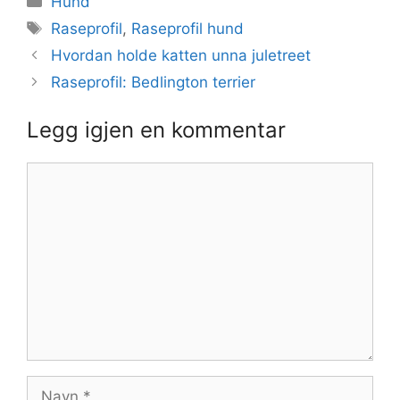
Hund
Stikkord
Raseprofil
,
Raseprofil hund
Hvordan holde katten unna juletreet
Raseprofil: Bedlington terrier
Legg igjen en kommentar
Kommentar
Navn