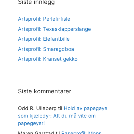
Siste innlegg
Artsprofil: Perlefirfisle
Artsprofil: Texasklapperslange
Artsprofil: Elefantbille
Artsprofil: Smaragdboa
Artsprofil: Kranset gekko
Siste kommentarer
Odd R. Ulleberg
til
Hold av papegøye
som kjæledyr: Alt du må vite om
papegøyer!
Maren Garstad
til
Raseprofil: Mops