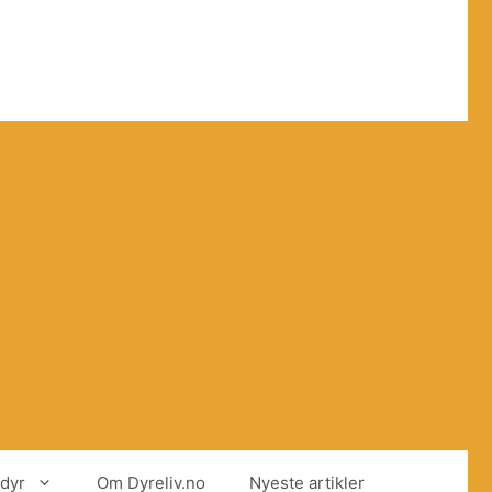
dyr
Om Dyreliv.no
Nyeste artikler