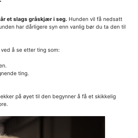
r
får et slags gråskjær i seg.
Hunden vil få nedsatt
unden har dårligere syn enn vanlig bør du ta den til
 ved å se etter ting som:
en.
ignende ting.
flekker på øyet til den begynner å få et skikkelig
ore.