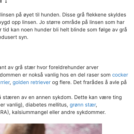
linsen på øyet til hunden. Disse grå flekkene skyldes
bygd opp linsen. Jo større område på linsen som har
r tid kan noen hunder bli helt blinde som følge av grå
edusert syn.
iant av grå stær hvor foreldrehunder arver
kdommen er nokså vanlig hos en del raser som
cocker
rrier
,
golden retriever
og flere. Det frarådes å avle på
å stæren av en annen sykdom. Dette kan være ting
er vanlig), diabetes mellitus,
grønn stær
,
 (PRA), kalsiummangel eller andre sykdommer.