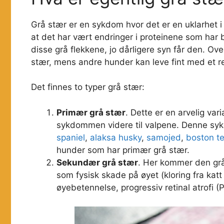
Grå stær er en sykdom hvor det er en uklarhet i 
at det har vært endringer i proteinene som har 
disse grå flekkene, jo dårligere syn får den. Ove
stær, mens andre hunder kan leve fint med et r
Det finnes to typer grå stær:
Primær grå stær
. Dette er en arvelig var
sykdommen videre til valpene. Denne sy
spaniel
,
alaksa husky
,
samojed
,
boston te
hunder som har primær grå stær.
Sekundær grå stær
. Her kommer den gr
som fysisk skade på øyet (kloring fra katt 
øyebetennelse, progressiv retinal atrofi