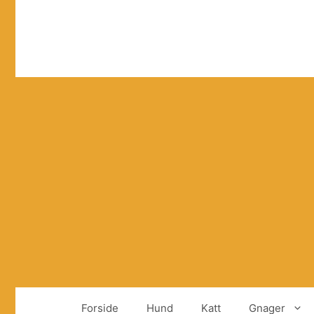
Hopp
til
innhold
Forside
Hund
Katt
Gnager