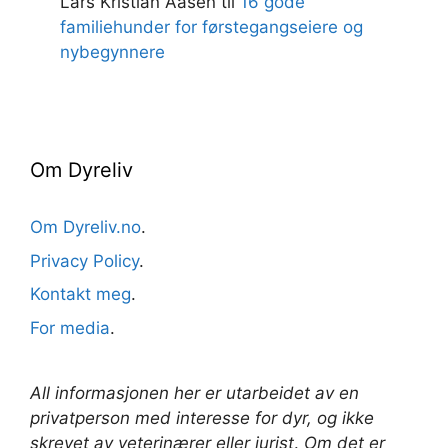
Lars Kristian Aasen
til
16 gode
familiehunder for førstegangseiere og
nybegynnere
Om Dyreliv
Om Dyreliv.no
.
Privacy Policy
.
Kontakt meg
.
For media
.
All informasjonen her er utarbeidet av en
privatperson med interesse for dyr, og ikke
skrevet av veterinærer
eller jurist
.
Om det er