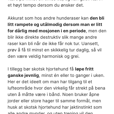
et høyt tempo dersom du ønsker det.
Akkurat som hos andre hunderaser kan
den bli
litt rampete og utålmodig dersom man er litt
for dårlig med mosjonen i en periode
, men den
blir ikke direkte destruktiv slik mange andre
raser kan bli når de ikke får nok tur. Uansett,
prøv å få til minst en skikkelig tur daglig, så vil
den være veldig harmonisk og grei.
I tillegg bør skotsk hjortehund få
løpe fritt
ganske jevnlig
, minst én eller to ganger i uken.
Her er det ideelt om man har tilgang til et
lufteområde hvor den virkelig får strekt på bena
uten å måtte være i bånd. Noen bruker åpne
jorder eller store hager til samme formål, men
husk at skotsk hjortehund har jaktinstinkt som
alle andre mynder, og uten trening vil den