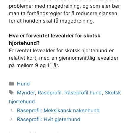
problemer med magedreining, og som eier bør
man ta forhåndsregler for å redusere sjansen
for at hunden skal få magedreining.
Hva er forventet levealder for skotsk
hjortehund?
Forventet levealder for skotsk hjortehund er
relativt kort, med en gjennomsnittlig levealder
på mellom 9 og 11 år.
Kategorier
Hund
Stikkord
Mynder
,
Raseprofil
,
Raseprofil hund
,
Skotsk
hjortehund
Raseprofil: Meksikansk nakenhund
Raseprofil: Hvit gjeterhund