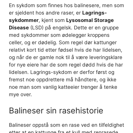
En sykdom som finnes hos balinesere, men som
er sjeldent hos andre raser, er
Lagrings-
sykdommer
, kjent som
Lysosomal Storage
Disease
(LSD) på engelsk. Dette er en gruppe
med sykdommer som ødelegger kroppens
celler, og er dødelig. Som regel dør kattunger
relativt kort tid etter fødsel hvis de har lidelsen,
og når de er gamle nok til å være leveringsklare
for nye eiere har de som regel dødd hvis de har
lidelsen. Lagrings-sykdom er derfor først og
fremst noe oppdrettere må håndtere, og ikke
noe man som vanlig katteeier trenger å tenke
mye over.
Balineser sin rasehistorie
Balineser oppstå som en rase ved en tilfeldighet
etter at en kattunge fra et kull med renrasede