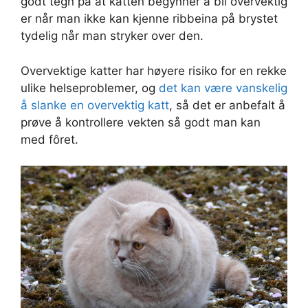
godt tegn på at katten begynner å bli overvektig
er når man ikke kan kjenne ribbeina på brystet
tydelig når man stryker over den.
Overvektige katter har høyere risiko for en rekke
ulike helseproblemer, og
det kan være vanskelig
å slanke en overvektig katt
, så det er anbefalt å
prøve å kontrollere vekten så godt man kan
med fôret.