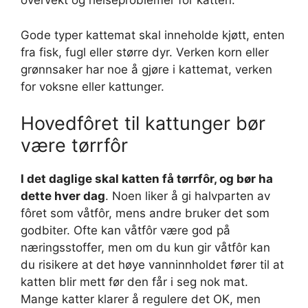
overvekt og helseproblemer for katten.
Gode typer kattemat skal inneholde kjøtt, enten
fra fisk, fugl eller større dyr. Verken korn eller
grønnsaker har noe å gjøre i kattemat, verken
for voksne eller kattunger.
Hovedfôret til kattunger bør
være tørrfôr
I det daglige skal katten få tørrfôr, og bør ha
dette hver dag
. Noen liker å gi halvparten av
fôret som våtfôr, mens andre bruker det som
godbiter. Ofte kan våtfôr være god på
næringsstoffer, men om du kun gir våtfôr kan
du risikere at det høye vanninnholdet fører til at
katten blir mett før den får i seg nok mat.
Mange katter klarer å regulere det OK, men