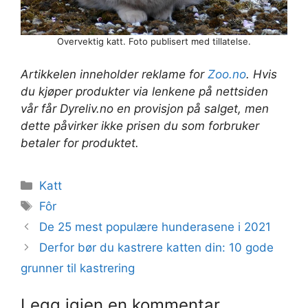
Overvektig katt. Foto publisert med tillatelse.
Artikkelen inneholder reklame for
Zoo.no
. Hvis
du kjøper produkter via lenkene på nettsiden
vår får Dyreliv.no en provisjon på salget, men
dette påvirker ikke prisen du som forbruker
betaler for produktet.
Kategorier
Katt
Stikkord
Fôr
De 25 mest populære hunderasene i 2021
Derfor bør du kastrere katten din: 10 gode
grunner til kastrering
Legg igjen en kommentar