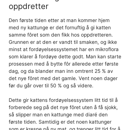
oppdretter
Den første tiden etter at man kommer hjem
med ny kattunge er det fornuftig å gi katten
samme fôret som den fikk hos oppdretteren.
Grunnen er at den er vandt til smaken, og ikke
minst at fordøyelsessystemet har en mikroflora
som klarer å fordøye dette godt. Man kan starte
prosessen med å bytte fôr allerede etter første
dag, og da blander man inn omtrent 25 % av
det nye fôret med det gamle. Vent noen dager
før du går over til 50 % og så videre.
Dette gir kattens fordøyelsessystem litt tid til å
forberede seg på det nye fôret uten å få sjokk,
så slipper man en kattunge med diaré den
første tiden. Samtidig er det noen kattunger
som er kresne på ny mat, og trenger litt tid for å