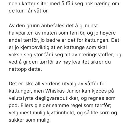
noen katter sliter med å få i seg nok næring om
de kun får våtfôr.
Av den grunn anbefales det å gi minst
halvparten av maten som tørrfôr, og jo høyere
andel tørrfôr, jo bedre er det for kattungen. Det
er jo kjempeviktig at en kattunge som skal
vokse seg stor får i seg alt av næringsstoffer, og
ved å gi den tørrfôr av høy kvalitet sikrer du
nettopp dette.
Det er ikke all verdens utvalg av våtfôr for
kattunger, men Whiskas Junior kan kjøpes på
velutstyrte dagligvarebutikker, og regnes som
god. Ellers gjelder samme regel som tørrfôr;
velg mest mulig kjøttinnhold, og så lite korn og
sukker som mulig.