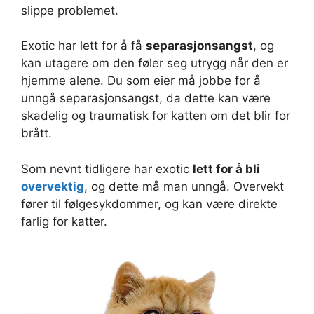
slippe problemet.
Exotic har lett for å få
separasjonsangst
, og
kan utagere om den føler seg utrygg når den er
hjemme alene. Du som eier må jobbe for å
unngå separasjonsangst, da dette kan være
skadelig og traumatisk for katten om det blir for
brått.
Som nevnt tidligere har exotic
lett for å bli
overvektig
, og dette må man unngå. Overvekt
fører til følgesykdommer, og kan være direkte
farlig for katter.