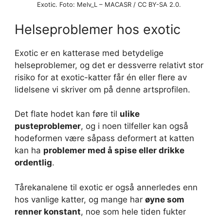
Exotic. Foto: Melv_L – MACASR / CC BY-SA 2.0.
Helseproblemer hos exotic
Exotic er en katterase med betydelige
helseproblemer, og det er dessverre relativt stor
risiko for at exotic-katter får én eller flere av
lidelsene vi skriver om på denne artsprofilen.
Det flate hodet kan føre til
ulike
pusteproblemer
, og i noen tilfeller kan også
hodeformen være såpass deformert at katten
kan ha
problemer med å spise eller drikke
ordentlig
.
Tårekanalene til exotic er også annerledes enn
hos vanlige katter, og mange har
øyne som
renner konstant
, noe som hele tiden fukter