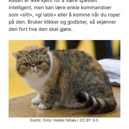
Rasen er ikke kjent for å være spesielt
intelligent, men kan lære enkle kommandoer
som «sitt», «gi labb» eller å komme når du roper
på den. Bruker klikker og godbiter, så skjønner
den fort hva den skal gjøre.
Exotic. Foto: Heikki Siltala / CC BY 3.0.