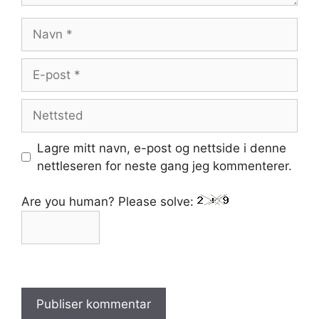
Navn
E-
post
Nettsted
Lagre mitt navn, e-post og nettside i denne
nettleseren for neste gang jeg kommenterer.
Are you human? Please solve: