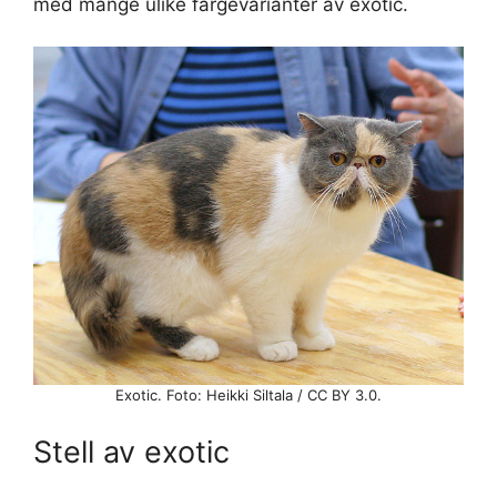
med mange ulike fargevarianter av exotic.
Exotic. Foto: Heikki Siltala / CC BY 3.0.
Stell av exotic