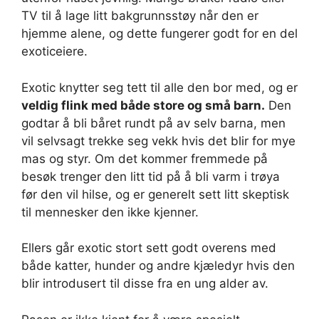
TV til å lage litt bakgrunnsstøy når den er
hjemme alene, og dette fungerer godt for en del
exoticeiere.
Exotic knytter seg tett til alle den bor med, og er
veldig flink med både store og små barn.
Den
godtar å bli båret rundt på av selv barna, men
vil selvsagt trekke seg vekk hvis det blir for mye
mas og styr. Om det kommer fremmede på
besøk trenger den litt tid på å bli varm i trøya
før den vil hilse, og er generelt sett litt skeptisk
til mennesker den ikke kjenner.
Ellers går exotic stort sett godt overens med
både katter, hunder og andre kjæledyr hvis den
blir introdusert til disse fra en ung alder av.