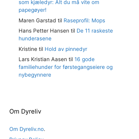
som kjæledyr: Alt du må vite om
papegøyer!
Maren Garstad
til
Raseprofil: Mops
Hans Petter Hansen
til
De 11 raskeste
hunderasene
Kristine
til
Hold av pinnedyr
Lars Kristian Aasen
til
16 gode
familiehunder for førstegangseiere og
nybegynnere
Om Dyreliv
Om Dyreliv.no
.