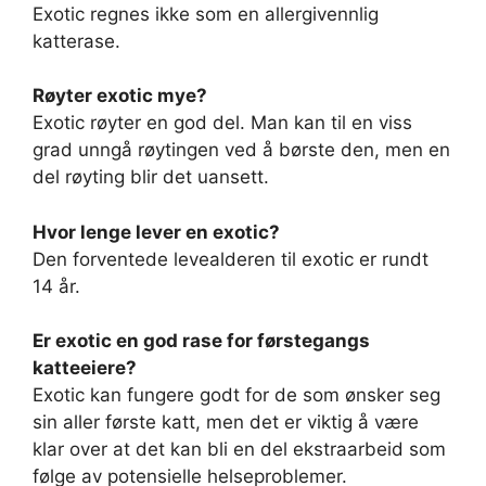
Exotic regnes ikke som en allergivennlig
katterase.
Røyter exotic mye?
Exotic røyter en god del. Man kan til en viss
grad unngå røytingen ved å børste den, men en
del røyting blir det uansett.
Hvor lenge lever en exotic?
Den forventede levealderen til exotic er rundt
14 år.
Er exotic en god rase for førstegangs
katteeiere?
Exotic kan fungere godt for de som ønsker seg
sin aller første katt, men det er viktig å være
klar over at det kan bli en del ekstraarbeid som
følge av potensielle helseproblemer.