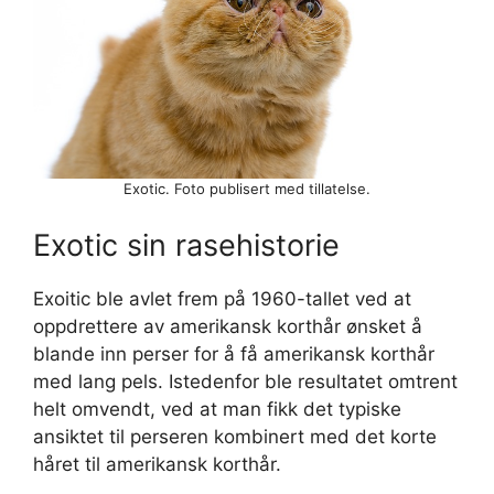
Exotic. Foto publisert med tillatelse.
Exotic sin rasehistorie
Exoitic ble avlet frem på 1960-tallet ved at
oppdrettere av amerikansk korthår ønsket å
blande inn perser for å få amerikansk korthår
med lang pels. Istedenfor ble resultatet omtrent
helt omvendt, ved at man fikk det typiske
ansiktet til perseren kombinert med det korte
håret til amerikansk korthår.