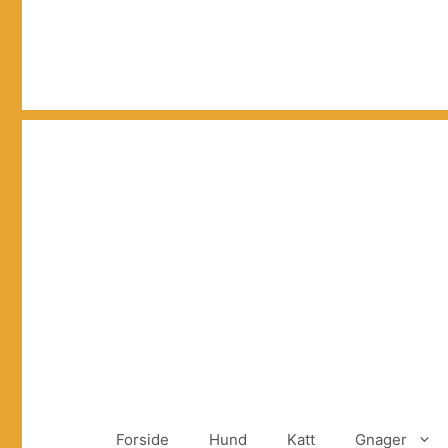
Hopp
til
innhold
Forside
Hund
Katt
Gnager