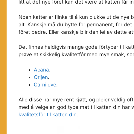
litt at det nye fôret kan det være at katten får i
Noen katter er flinke til å kun plukke ut de nye
alt. Kanskje må du bytte fôr permanent, for det 
fôret bedre. Eller kanskje blir den lei av dette e
Det finnes heldigvis mange gode fôrtyper til katt
prøve et skikkelig kvalitetfôr med mye smak, so
Acana
.
Orijen
.
Carnilove
.
Alle disse har mye rent kjøtt, og pleier veldig o
med å velge en god type mat til katten din har v
kvalitetsfôr til katten din
.