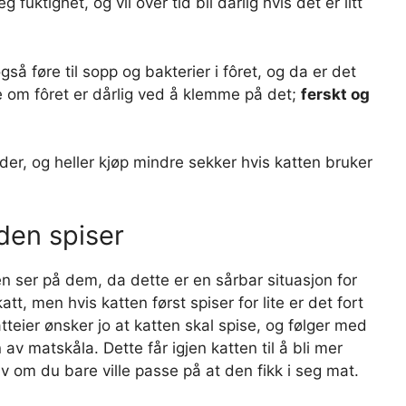
 fuktighet, og vil over tid bli dårlig hvis det er litt
å føre til sopp og bakterier i fôret, og da er det
kke om fôret er dårlig ved å klemme på det;
ferskt og
lder, og heller kjøp mindre sekker hvis katten bruker
 den spiser
n ser på dem, da dette er en sårbar situasjon for
att, men hvis katten først spiser for lite er det fort
tteier ønsker jo at katten skal spise, og følger med
v matskåla. Dette får igjen katten til å bli mer
elv om du bare ville passe på at den fikk i seg mat.