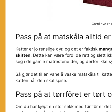
Carnilove rein
Pass på at matskåla alltid e
Katter er jo renslige dyr, og det er faktisk
mange 
skitten
. Dette kan være fordi de rett og slett ikk
seg i de gamle matrestene der, og derfor ikke sy
Så gjør det til en vane å vaske matskåla til katten
katten når den skal spise.
Pass på at tørrfôret er tørt 
Om du har kjøpt en stor sekk med tørrfôr er det f