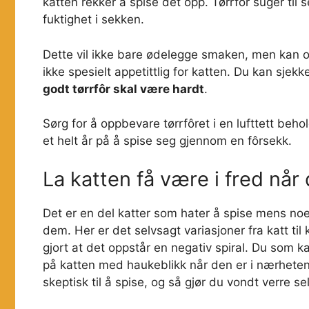
katten rekker å spise det opp. Tørrfôr suger til seg
fuktighet i sekken.
Dette vil ikke bare ødelegge smaken, men kan ogs
ikke spesielt appetittlig for katten. Du kan sje
godt tørrfôr skal være hardt
.
Sørg for å oppbevare tørrfôret i en lufttett beho
et helt år på å spise seg gjennom en fôrsekk.
La katten få være i fred når
Det er en del katter som hater å spise mens noe
dem. Her er det selvsagt variasjoner fra katt til k
gjort at det oppstår en negativ spiral. Du som ka
på katten med haukeblikk når den er i nærheten a
skeptisk til å spise, og så gjør du vondt verre s