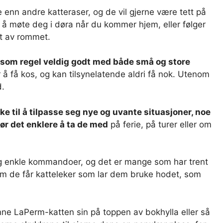
nn andre katteraser, og de vil gjerne være tett på
r å møte deg i døra når du kommer hjem, eller følger
ut av rommet.
r som regel veldig godt med både små og store
for å få kos, og kan tilsynelatende aldri få nok. Utenom
d.
nke til å tilpasse seg nye og uvante situasjoner, noe
gjør det enklere å ta de med
på ferie, på turer eller om
og enkle kommandoer, og det er mange som har trent
 om de får katteleker som lar dem bruke hodet, som
inne LaPerm-katten sin på toppen av bokhylla eller så