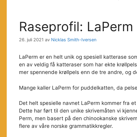
Raseprofil: LaPerm
26. juli 2021
av
Nicklas Smith-Iversen
LaPerm er en helt unik og spesiell katterase som
en av veldig få katteraser som har ekte krøllp
mer spennende krøllpels enn de tre andre, og den
Mange kaller LaPerm for puddelkatten, da pelsen
Det helt spesielle navnet LaPerm kommer fra e
Dette har ført til den unike skrivemåten vi kjen
Perm, men basert på den chinookanske skrivemå
flere av våre norske grammatikkregler.