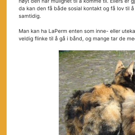
høyt den har mulighet til å komme til. Ellers er 
da kan den få både sosial kontakt og få lov til
samtidig.
Man kan ha LaPerm enten som inne- eller utekatt
veldig flinke til å gå i bånd, og mange tar de 