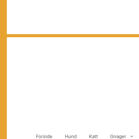
Hopp
til
innhold
Forside
Hund
Katt
Gnager