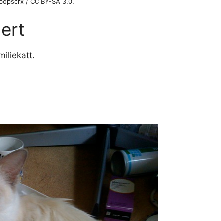
bopscrx / CC BY-SA 3.0.
ert
iliekatt.