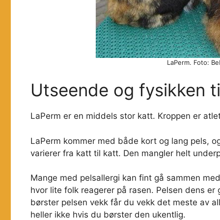
LaPerm. Foto: Be
Utseende og fysikken t
LaPerm er en middels stor katt. Kroppen er atlet
LaPerm kommer med både kort og lang pels, og b
varierer fra katt til katt. Den mangler helt underp
Mange med pelsallergi kan fint gå sammen med L
hvor lite folk reagerer på rasen. Pelsen dens er 
børster pelsen vekk får du vekk det meste av al
heller ikke hvis du børster den ukentlig.