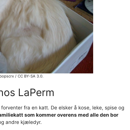
bopscrx / CC BY-SA 3.0.
 hos LaPerm
venter fra en katt. De elsker å kose, leke, spise og
amiliekatt som kommer overens med alle den bor
og andre kjæledyr.