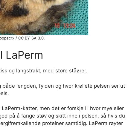
bopscrx / CC BY-SA 3.0.
il LaPerm
isk og langstrakt, med store ståører.
åde lengden, fylden og hvor krøllete pelsen ser ut
els.
aPerm-katter, men det er forskjell i hvor mye eller
god på å fange støv og skitt inne i pelsen, så hvis du
lergifremkallende proteiner samtidig. LaPerm røyter