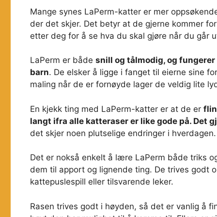
Mange synes LaPerm-katter er mer oppsøkende e
der det skjer. Det betyr at de gjerne kommer fo
etter deg for å se hva du skal gjøre når du går 
LaPerm er både
snill og tålmodig, og fungere
barn
. De elsker å ligge i fanget til eierne sine 
maling når de er fornøyde lager de veldig lite ly
En kjekk ting med LaPerm-katter er at de er
fli
langt ifra alle katteraser er like gode på. Det 
det skjer noen plutselige endringer i hverdagen.
Det er nokså enkelt å lære LaPerm både triks 
dem til apport og lignende ting. De trives godt
kattepuslespill eller tilsvarende leker.
Rasen trives godt i høyden, så det er vanlig å f