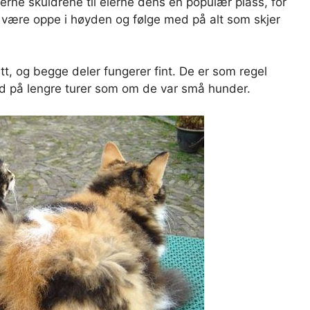
gjerne skuldrene til eierne dens en populær plass, for
 å være oppe i høyden og følge med på alt som skjer
, og begge deler fungerer fint. De er som regel
med på lengre turer som om de var små hunder.