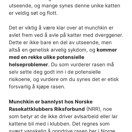
utseende, og mange synes denne unike katten
er veldig søt og flott.
Det er viktig å være klar over at munchkin er
avlet frem ved å avle på katter med dverggener.
Dette er ikke bare en del av utseende, men
altså en genetisk arvelig sykdom, og
kommer
med en rekke ulike potensielle
helseproblemer
. Du som vurderer rasen må
selv sette deg godt inn i de potensielle
risikoene, og vurdere om du synes det er etisk
forsvarlig å kjøpe rasen.
Munchkin er bannlyst hos Norske
Rasekattklubbers Riksforbund
(NRR), noe
som betyr at de ikke driver avlsarbeid eller lar
kattene bli med i klubben. Det regnes som
svært vanskelig å oppdrive rasen her i Norge,