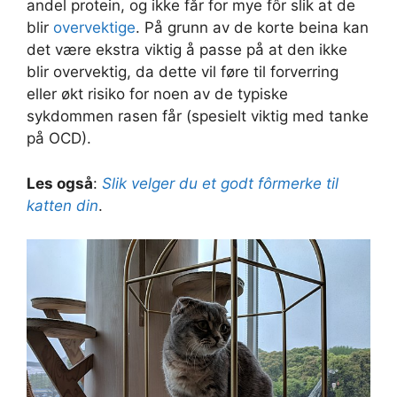
andel protein, og ikke får for mye fôr slik at de
blir
overvektige
. På grunn av de korte beina kan
det være ekstra viktig å passe på at den ikke
blir overvektig, da dette vil føre til forverring
eller økt risiko for noen av de typiske
sykdommen rasen får (spesielt viktig med tanke
på OCD).
Les også
:
Slik velger du et godt fôrmerke til
katten din
.