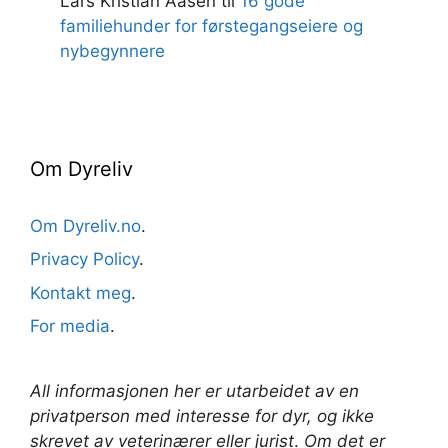
Lars Kristian Aasen
til
16 gode
familiehunder for førstegangseiere og
nybegynnere
Om Dyreliv
Om Dyreliv.no
.
Privacy Policy
.
Kontakt meg
.
For media
.
All informasjonen her er utarbeidet av en
privatperson med interesse for dyr, og ikke
skrevet av veterinærer
eller jurist
.
Om det er