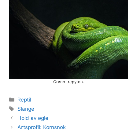
Grønn trepyton.
Kategorier
Reptil
Stikkord
Slange
Hold av øgle
Artsprofil: Kornsnok