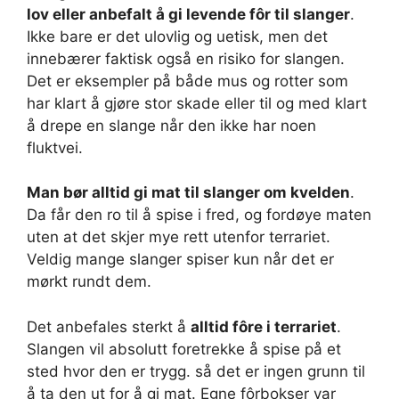
lov eller anbefalt å gi levende fôr til slanger
.
Ikke bare er det ulovlig og uetisk, men det
innebærer faktisk også en risiko for slangen.
Det er eksempler på både mus og rotter som
har klart å gjøre stor skade eller til og med klart
å drepe en slange når den ikke har noen
fluktvei.
Man bør alltid gi mat til slanger om kvelden
.
Da får den ro til å spise i fred, og fordøye maten
uten at det skjer mye rett utenfor terrariet.
Veldig mange slanger spiser kun når det er
mørkt rundt dem.
Det anbefales sterkt å
alltid fôre i terrariet
.
Slangen vil absolutt foretrekke å spise på et
sted hvor den er trygg. så det er ingen grunn til
å ta den ut for å gi mat. Egne fôrbokser var