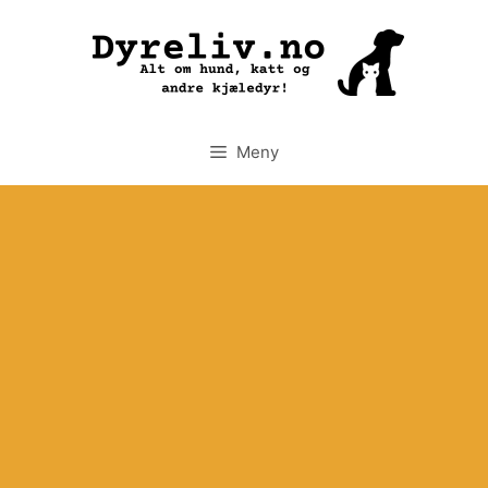
Hopp
til
innhold
Meny