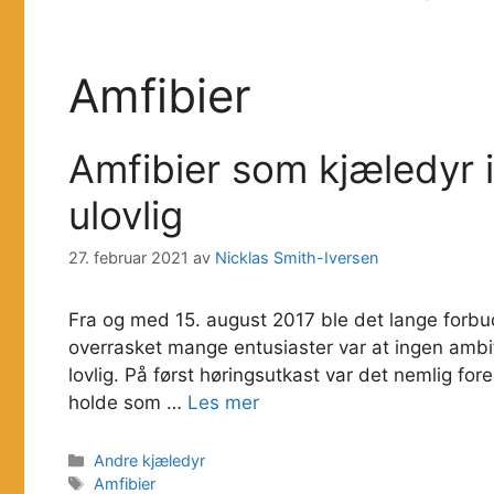
Amfibier
Amfibier som kjæledyr i
ulovlig
27. februar 2021
av
Nicklas Smith-Iversen
Fra og med 15. august 2017 ble det lange forbud
overrasket mange entusiaster var at ingen ambifi
lovlig. På først høringsutkast var det nemlig for
holde som …
Les mer
Kategorier
Andre kjæledyr
Stikkord
Amfibier