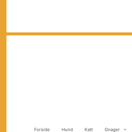
Hopp
til
innhold
Forside
Hund
Katt
Gnager