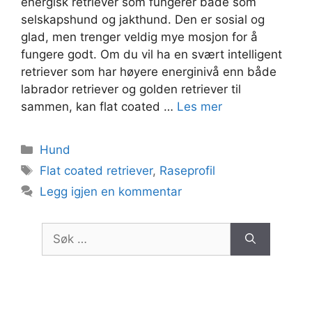
energisk retriever som fungerer både som
selskapshund og jakthund. Den er sosial og
glad, men trenger veldig mye mosjon for å
fungere godt. Om du vil ha en svært intelligent
retriever som har høyere energinivå enn både
labrador retriever og golden retriever til
sammen, kan flat coated …
Les mer
Kategorier
Hund
Stikkord
Flat coated retriever
,
Raseprofil
Legg igjen en kommentar
Søk
etter: