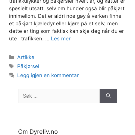
trafikkulykker og påkjørsler hvert år, og katter er
spesielt utsatt, selv om hunder også blir påkjørt
innimellom. Det er aldri noe gøy å verken finne
et påkjørt kjæledyr eller kjøre på et selv, men
dette er ting som faktisk kan skje deg når du er
ute i trafikken. …
Les mer
Kategorier
Artikkel
Stikkord
Påkjørsel
Legg igjen en kommentar
Søk
etter:
Om Dyreliv.no