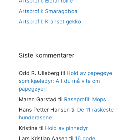
Artsprofil: Elefantbille
Artsprofil: Smaragdboa
Artsprofil: Kranset gekko
Siste kommentarer
Odd R. Ulleberg
til
Hold av papegøye
som kjæledyr: Alt du må vite om
papegøyer!
Maren Garstad
til
Raseprofil: Mops
Hans Petter Hansen
til
De 11 raskeste
hunderasene
Kristine
til
Hold av pinnedyr
Lars Kristian Aasen
til
16 gode