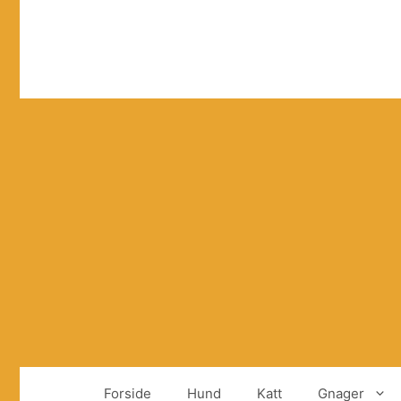
Hopp
til
innhold
Forside
Hund
Katt
Gnager