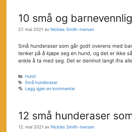
10 små og barnevennli
27. mai 2021
av
Nicklas Smith-Iversen
Små hunderaser som går godt overens med barn s
tenker på å kjøpe seg en hund, og det er ikke så ra
enkle å ta med seg. Det er derimot langt ifra 
Kategorier
Hund
Stikkord
Små hunderaser
Legg igjen en kommentar
12 små hunderaser som 
12. mai 2021
av
Nicklas Smith-Iversen