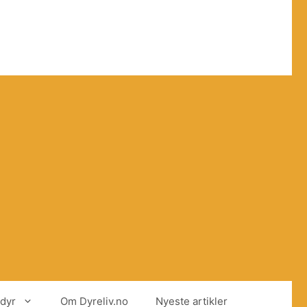
dyr
Om Dyreliv.no
Nyeste artikler