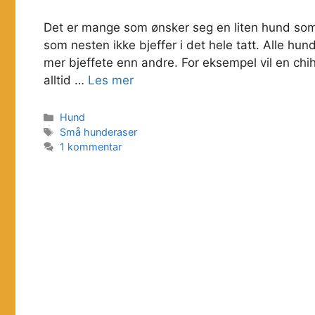
Det er mange som ønsker seg en liten hund som 
som nesten ikke bjeffer i det hele tatt. Alle hun
mer bjeffete enn andre. For eksempel vil en chi
alltid …
Les mer
Kategorier
Hund
Stikkord
Små hunderaser
1 kommentar