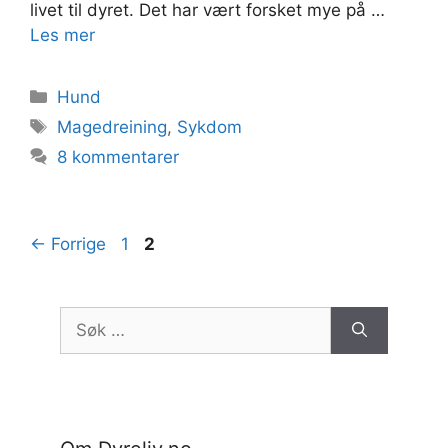
livet til dyret. Det har vært forsket mye på …
Les mer
Kategorier
Hund
Stikkord
Magedreining
,
Sykdom
8 kommentarer
Side
Side
←
Forrige
1
2
Søk
etter: