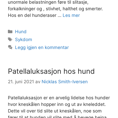
unormale belastningen føre til slitasje,
forkalkninger og , stivhet, halthet og smerter.
Hos en del hunderaser …
Les mer
Kategorier
Hund
Stikkord
Sykdom
Legg igjen en kommentar
Patellaluksasjon hos hund
21. juni 2021
av
Nicklas Smith-Iversen
Patellaluksasjon er en arvelig lidelse hos hunder
hvor kneskålen hopper inn og ut av kneleddet.
Dette vil over tid slite ut kneskålen, noe som
fører til at hunden vil slite med å bevege beina