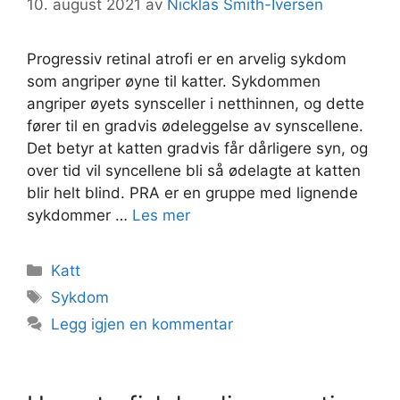
10. august 2021
av
Nicklas Smith-Iversen
Progressiv retinal atrofi er en arvelig sykdom
som angriper øyne til katter. Sykdommen
angriper øyets synsceller i netthinnen, og dette
fører til en gradvis ødeleggelse av synscellene.
Det betyr at katten gradvis får dårligere syn, og
over tid vil syncellene bli så ødelagte at katten
blir helt blind. PRA er en gruppe med lignende
sykdommer …
Les mer
Kategorier
Katt
Stikkord
Sykdom
Legg igjen en kommentar