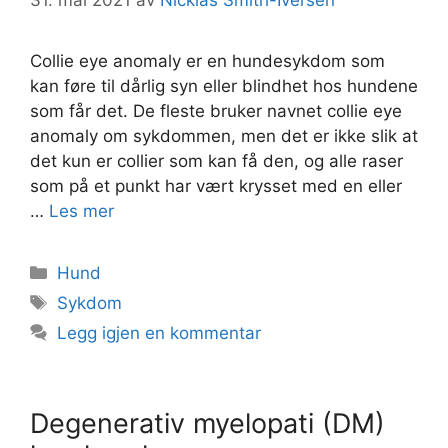
31. mai 2021
av
Nicklas Smith-Iversen
Collie eye anomaly er en hundesykdom som
kan føre til dårlig syn eller blindhet hos hundene
som får det. De fleste bruker navnet collie eye
anomaly om sykdommen, men det er ikke slik at
det kun er collier som kan få den, og alle raser
som på et punkt har vært krysset med en eller
…
Les mer
Kategorier
Hund
Stikkord
Sykdom
Legg igjen en kommentar
Degenerativ myelopati (DM)