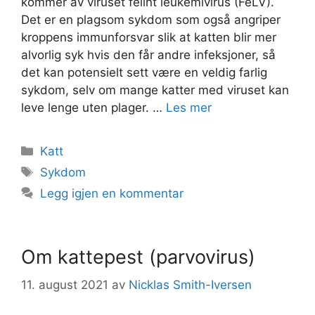
kommer av viruset felint leukemivirus (FeLV).
Det er en plagsom sykdom som også angriper
kroppens immunforsvar slik at katten blir mer
alvorlig syk hvis den får andre infeksjoner, så
det kan potensielt sett være en veldig farlig
sykdom, selv om mange katter med viruset kan
leve lenge uten plager. …
Les mer
Kategorier
Katt
Stikkord
Sykdom
Legg igjen en kommentar
Om kattepest (parvovirus)
11. august 2021
av
Nicklas Smith-Iversen