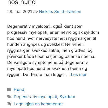
hos hund
28. mai 2021
av
Nicklas Smith-Iversen
Degenerativ myelopati, også kjent som
progressiv myelopati, er en nevrologisk sykdom
hos hund hvor nervesystemet i ryggmargen til
hunden angripes og svekkes. Nervene i
ryggmargen svekkes sakte, men gradvis, og
påvirker både koorinasjon og balanse i beina.
De vanligste symptomene på degenerativ
myelopati hos hund er svakhet i beina og
ryggen. Det første man legger …
Les mer
Kategorier
Hund
Stikkord
Degenerativ myelopati
,
Sykdom
Legg igjen en kommentar