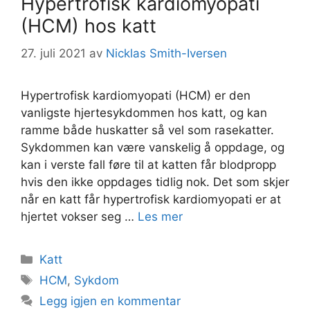
Hypertrofisk kardiomyopati
(HCM) hos katt
27. juli 2021
av
Nicklas Smith-Iversen
Hypertrofisk kardiomyopati (HCM) er den
vanligste hjertesykdommen hos katt, og kan
ramme både huskatter så vel som rasekatter.
Sykdommen kan være vanskelig å oppdage, og
kan i verste fall føre til at katten får blodpropp
hvis den ikke oppdages tidlig nok. Det som skjer
når en katt får hypertrofisk kardiomyopati er at
hjertet vokser seg …
Les mer
Kategorier
Katt
Stikkord
HCM
,
Sykdom
Legg igjen en kommentar