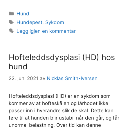
Kategorier
Hund
Stikkord
Hundepest
,
Sykdom
Legg igjen en kommentar
Hofteleddsdysplasi (HD) hos
hund
22. juni 2021
av
Nicklas Smith-Iversen
Hofteleddsdysplasi (HD) er en sykdom som
kommer av at hofteskålen og lårhodet ikke
passer inn i hverandre slik de skal. Dette kan
føre til at hunden blir ustabil når den går, og får
unormal belastning. Over tid kan denne