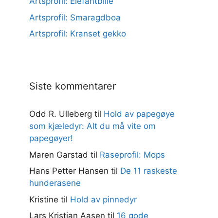
Artsprofil: Elefantbille
Artsprofil: Smaragdboa
Artsprofil: Kranset gekko
Siste kommentarer
Odd R. Ulleberg
til
Hold av papegøye
som kjæledyr: Alt du må vite om
papegøyer!
Maren Garstad
til
Raseprofil: Mops
Hans Petter Hansen
til
De 11 raskeste
hunderasene
Kristine
til
Hold av pinnedyr
Lars Kristian Aasen
til
16 gode