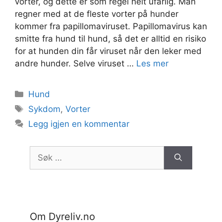
vorter, og dette er som regel helt ufarlig. Man
regner med at de fleste vorter på hunder
kommer fra papillomaviruset. Papillomavirus kan
smitte fra hund til hund, så det er alltid en risiko
for at hunden din får viruset når den leker med
andre hunder. Selve viruset …
Les mer
Kategorier
Hund
Stikkord
Sykdom
,
Vorter
Legg igjen en kommentar
Søk
etter:
Om Dyreliv.no