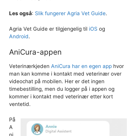
Les også
:
Slik fungerer Agria Vet Guide
.
Agria Vet Guide er tilgjengelig til
iOS
og
Android
.
AniCura-appen
Veterinærkjeden
AniCura har en egen app
hvor
man kan komme i kontakt med veterinær over
videochat på mobilen. Her er det ingen
timebestilling, men du logger på i appen og
kommer i kontakt med veterinær etter kort
ventetid.
På
A
ni