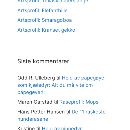
Artsprofil: Texasklapperslange
Artsprofil: Elefantbille
Artsprofil: Smaragdboa
Artsprofil: Kranset gekko
Siste kommentarer
Odd R. Ulleberg
til
Hold av papegøye
som kjæledyr: Alt du må vite om
papegøyer!
Maren Garstad
til
Raseprofil: Mops
Hans Petter Hansen
til
De 11 raskeste
hunderasene
Kristine
til
Hold av pinnedyr