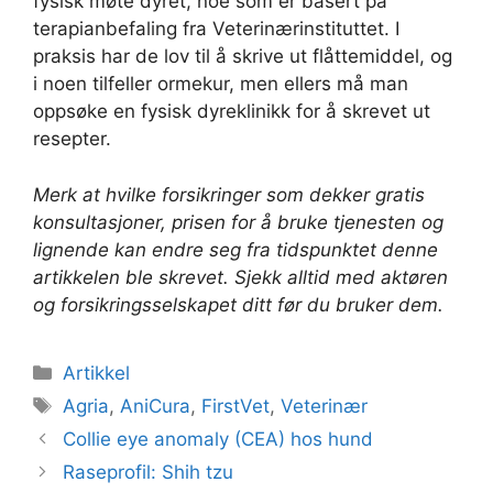
fysisk møte dyret, noe som er basert på
terapianbefaling fra Veterinærinstituttet. I
praksis har de lov til å skrive ut flåttemiddel, og
i noen tilfeller ormekur, men ellers må man
oppsøke en fysisk dyreklinikk for å skrevet ut
resepter.
Merk at hvilke forsikringer som dekker gratis
konsultasjoner, prisen for å bruke tjenesten og
lignende kan endre seg fra tidspunktet denne
artikkelen ble skrevet. Sjekk alltid med aktøren
og forsikringsselskapet ditt før du bruker dem.
Kategorier
Artikkel
Stikkord
Agria
,
AniCura
,
FirstVet
,
Veterinær
Collie eye anomaly (CEA) hos hund
Raseprofil: Shih tzu