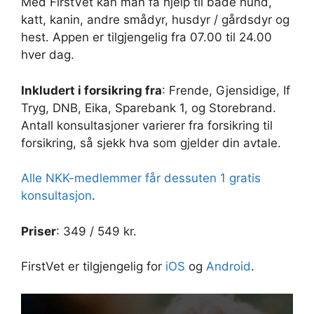
Med FirstVet kan man få hjelp til både hund,
katt, kanin, andre smådyr, husdyr / gårdsdyr og
hest. Appen er tilgjengelig fra 07.00 til 24.00
hver dag.
Inkludert i forsikring fra
: Frende, Gjensidige, If
Tryg, DNB, Eika, Sparebank 1, og Storebrand.
Antall konsultasjoner varierer fra forsikring til
forsikring, så sjekk hva som gjelder din avtale.
Alle NKK-medlemmer får dessuten 1 gratis
konsultasjon
.
Priser
: 349 / 549 kr.
FirstVet er tilgjengelig for
iOS
og
Android
.