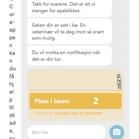
C
ur
a-
ap
pe
n
ka
n
du
få
hj
el
p
til
sk
ad
e,
sy