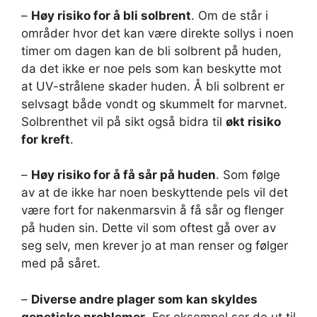
–
Høy risiko for å bli solbrent
. Om de står i
områder hvor det kan være direkte sollys i noen
timer om dagen kan de bli solbrent på huden,
da det ikke er noe pels som kan beskytte mot
at UV-strålene skader huden. Å bli solbrent er
selvsagt både vondt og skummelt for marvnet.
Solbrenthet vil på sikt også bidra til
økt risiko
for kreft
.
–
Høy risiko for å få sår på huden
. Som følge
av at de ikke har noen beskyttende pels vil det
være fort for nakenmarsvin å få sår og flenger
på huden sin. Dette vil som oftest gå over av
seg selv, men krever jo at man renser og følger
med på såret.
–
Diverse andre plager som kan skyldes
genetiske problemer
. For eksempel ser de ut til