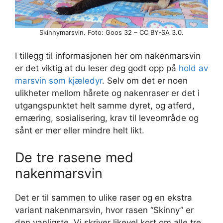
Skinnymarsvin. Foto: Goos 32 – CC BY-SA 3.0.
I tillegg til informasjonen her om nakenmarsvin
er det viktig at du leser deg godt opp på
hold av
marsvin som kjæledyr
. Selv om det er noen
ulikheter mellom hårete og nakenraser er det i
utgangspunktet helt samme dyret, og atferd,
ernæring, sosialisering, krav til leveområde og
sånt er mer eller mindre helt likt.
De tre rasene med
nakenmarsvin
Det er til sammen to ulike raser og en ekstra
variant nakenmarsvin, hvor rasen “Skinny” er
den vanligste. Vi skriver likevel kort om alle tre