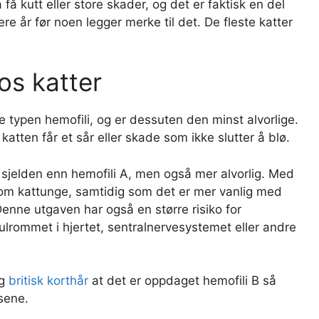
få kutt eller store skader, og det er faktisk en del
re år før noen legger merke til det. De fleste katter
os katter
e typen hemofili, og er dessuten den minst alvorlige.
atten får et sår eller skade som ikke slutter å blø.
 sjelden enn hemofili A, men også mer alvorlig. Med
r som kattunge, samtidig som det er mer vanlig med
Denne utgaven har også en større risiko for
hulrommet i hjertet, sentralnervesystemet eller andre
og
britisk korthår
at det er oppdaget hemofili B så
asene.