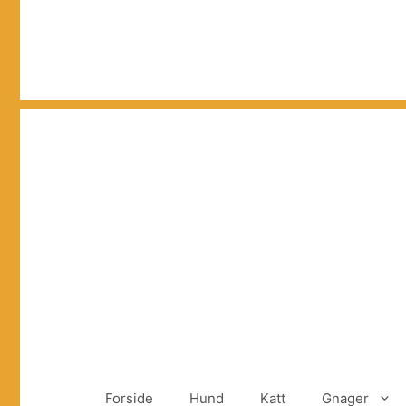
Hopp
til
innhold
Forside
Hund
Katt
Gnager