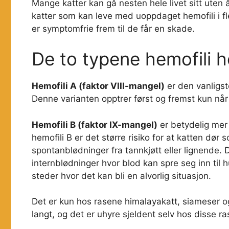
Mange katter kan gå nesten hele livet sitt uten å 
katter som kan leve med uoppdaget hemofili i fle
er symptomfrie frem til de får en skade.
De to typene hemofili h
Hemofili A (faktor VIII-mangel)
er den vanligst
Denne varianten opptrer først og fremst kun når k
Hemofili B (faktor IX-mangel)
er betydelig mer
hemofili B er det større risiko for at katten dø
spontanblødninger fra tannkjøtt eller lignende. 
internblødninger hvor blod kan spre seg inn til 
steder hvor det kan bli en alvorlig situasjon.
Det er kun hos rasene himalayakatt, siameser 
langt, og det er uhyre sjeldent selv hos disse r