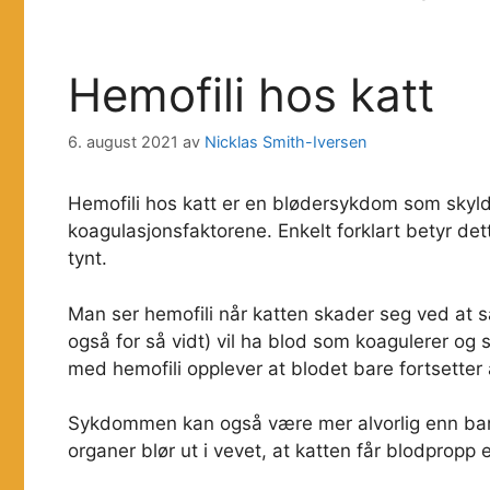
Hemofili hos katt
6. august 2021
av
Nicklas Smith-Iversen
Hemofili hos katt er en blødersykdom som skyld
koagulasjonsfaktorene. Enkelt forklart betyr dett
tynt.
Man ser hemofili når katten skader seg ved at så
også for så vidt) vil ha blod som koagulerer og 
med hemofili opplever at blodet bare fortsetter 
Sykdommen kan også være mer alvorlig enn bare s
organer blør ut i vevet, at katten får blodpropp el