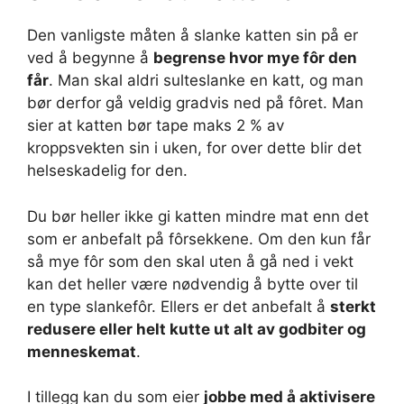
Den vanligste måten å slanke katten sin på er
ved å begynne å
begrense hvor mye fôr den
får
. Man skal aldri sulteslanke en katt, og man
bør derfor gå veldig gradvis ned på fôret. Man
sier at katten bør tape maks 2 % av
kroppsvekten sin i uken, for over dette blir det
helseskadelig for den.
Du bør heller ikke gi katten mindre mat enn det
som er anbefalt på fôrsekkene. Om den kun får
så mye fôr som den skal uten å gå ned i vekt
kan det heller være nødvendig å bytte over til
en type slankefôr. Ellers er det anbefalt å
sterkt
redusere eller helt kutte ut alt av godbiter og
menneskemat
.
I tillegg kan du som eier
jobbe med å aktivisere