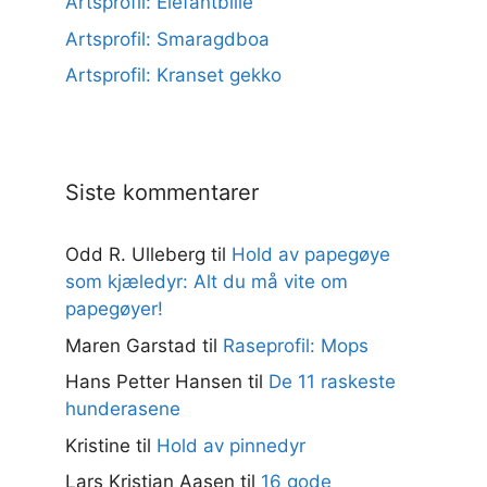
Artsprofil: Elefantbille
Artsprofil: Smaragdboa
Artsprofil: Kranset gekko
Siste kommentarer
Odd R. Ulleberg
til
Hold av papegøye
som kjæledyr: Alt du må vite om
papegøyer!
Maren Garstad
til
Raseprofil: Mops
Hans Petter Hansen
til
De 11 raskeste
hunderasene
Kristine
til
Hold av pinnedyr
Lars Kristian Aasen
til
16 gode