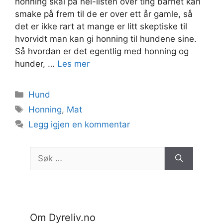
honning skal på nei-listen over ting barnet kan
smake på frem til de er over ett år gamle, så
det er ikke rart at mange er litt skeptiske til
hvorvidt man kan gi honning til hundene sine.
Så hvordan er det egentlig med honning og
hunder, …
Les mer
Kategorier
Hund
Stikkord
Honning
,
Mat
Legg igjen en kommentar
Søk
etter:
Om Dyreliv.no