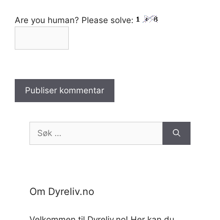
Are you human? Please solve:
Søk
etter:
Om Dyreliv.no
Velkommen til Dyreliv.no! Her kan du