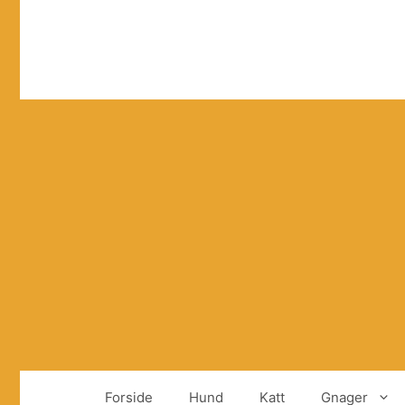
Hopp
til
innhold
Forside
Hund
Katt
Gnager