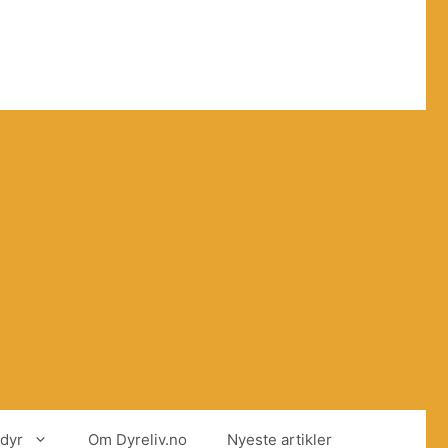
dyr
Om Dyreliv.no
Nyeste artikler