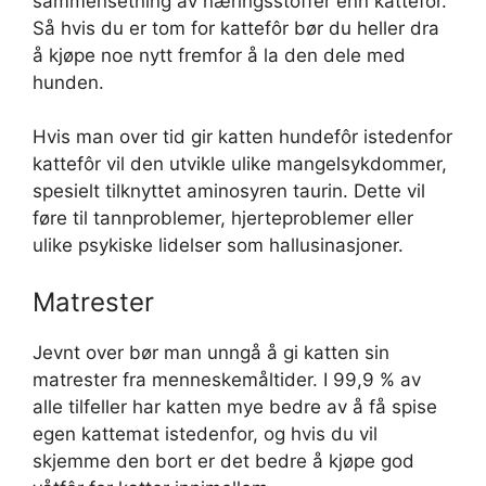
sammensetning av næringsstoffer enn kattefôr.
Så hvis du er tom for kattefôr bør du heller dra
å kjøpe noe nytt fremfor å la den dele med
hunden.
Hvis man over tid gir katten hundefôr istedenfor
kattefôr vil den utvikle ulike mangelsykdommer,
spesielt tilknyttet aminosyren taurin. Dette vil
føre til tannproblemer, hjerteproblemer eller
ulike psykiske lidelser som hallusinasjoner.
Matrester
Jevnt over bør man unngå å gi katten sin
matrester fra menneskemåltider. I 99,9 % av
alle tilfeller har katten mye bedre av å få spise
egen kattemat istedenfor, og hvis du vil
skjemme den bort er det bedre å kjøpe god