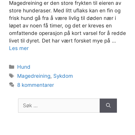
Magedreining er den store frykten til eieren av
store hunderaser. Med litt uflaks kan en fin og
frisk hund gå fra å være livlig til døden nær i
løpet av noen få timer, og det er kreves en
omfattende operasjon på kort varsel for å redde
livet til dyret. Det har vært forsket mye på …
Les mer
Kategorier
Hund
Stikkord
Magedreining
,
Sykdom
8 kommentarer
Søk
etter: