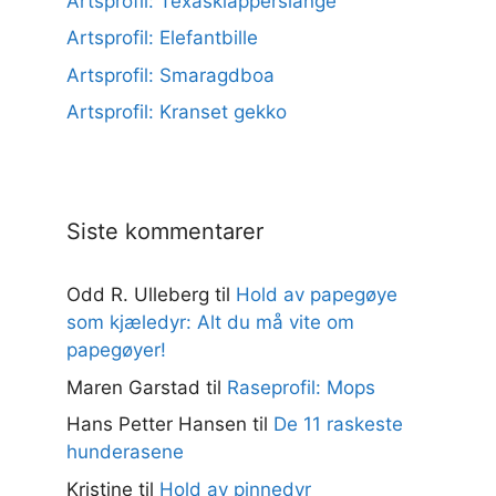
Artsprofil: Texasklapperslange
Artsprofil: Elefantbille
Artsprofil: Smaragdboa
Artsprofil: Kranset gekko
Siste kommentarer
Odd R. Ulleberg
til
Hold av papegøye
som kjæledyr: Alt du må vite om
papegøyer!
Maren Garstad
til
Raseprofil: Mops
Hans Petter Hansen
til
De 11 raskeste
hunderasene
Kristine
til
Hold av pinnedyr