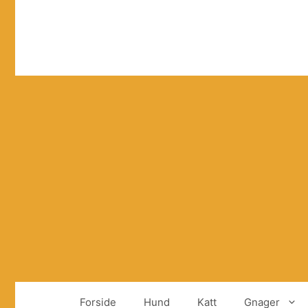
Hopp
til
innhold
Forside
Hund
Katt
Gnager