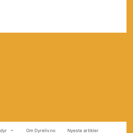
dyr
Om Dyreliv.no
Nyeste artikler