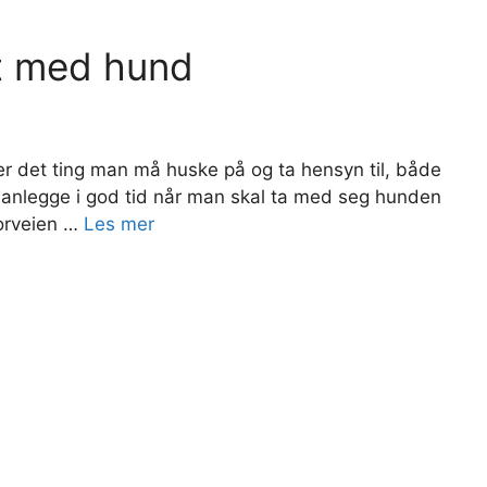
et med hund
er det ting man må huske på og ta hensyn til, både
å planlegge i god tid når man skal ta med seg hunden
forveien …
Les mer