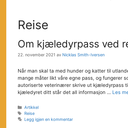
Reise
Om kjæledyrpass ved rei
22. november 2021
av
Nicklas Smith-Iversen
Når man skal ta med hunder og katter til utland
mange måter likt våre egne pass, og fungerer so
autoriserte veterinærer skrive ut kjæledyrpass ti
kjæledyret ditt står det all informasjon …
Les m
Kategorier
Artikkel
Stikkord
Reise
Legg igjen en kommentar