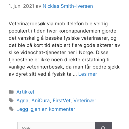
1. juni 2021
av
Nicklas Smith-Iversen
Veterinærbesøk via mobiltelefon ble veldig
populært i tiden hvor koronapandemien gjorde
det vanskelig å besøke fysiske veterinærer, og
det ble på kort tid etablert flere gode aktører av
slike videochat-tjenester her i Norge. Disse
tjenestene er ikke noen direkte erstatning til
vanlige veterinærbesøk, da man får bedre sjekk
av dyret sitt ved å fysisk ta …
Les mer
Kategorier
Artikkel
Stikkord
Agria
,
AniCura
,
FirstVet
,
Veterinær
Legg igjen en kommentar
Søk