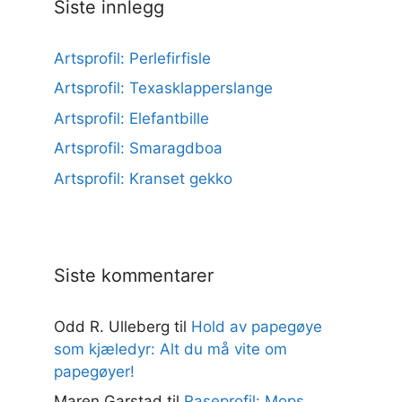
Siste innlegg
Artsprofil: Perlefirfisle
Artsprofil: Texasklapperslange
Artsprofil: Elefantbille
Artsprofil: Smaragdboa
Artsprofil: Kranset gekko
Siste kommentarer
Odd R. Ulleberg
til
Hold av papegøye
som kjæledyr: Alt du må vite om
papegøyer!
Maren Garstad
til
Raseprofil: Mops