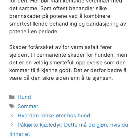
for den. Her bør man kontakte veterinær med
det samme. Som oftest behandler slike
brannskader på potene ved å kombinere
smertestillende behandling og bandasjering av
potene i en periode.
Skader forårsaket av for varm asfalt fører
sjeldent til permanente skader for hunden, men
det er en veldig smertefull opplevelse som den
kommer til å kjenne godt. Det er derfor bedre å
være på den sikre siden enn å ta sjansen.
Kategorier
Hund
Stikkord
Sommer
Hvordan rense ører hos hund
Påkjørte kjæledyr: Dette må du gjøre hvis du
finner et