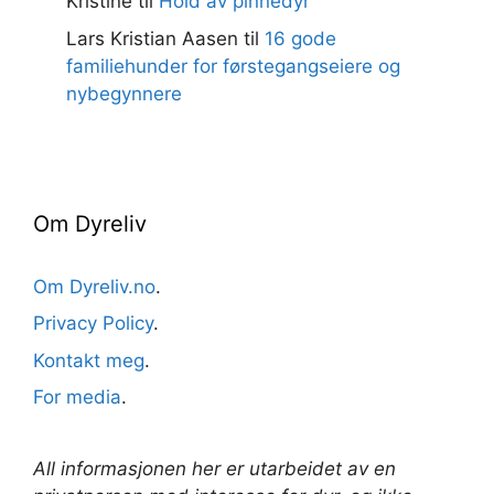
Kristine
til
Hold av pinnedyr
Lars Kristian Aasen
til
16 gode
familiehunder for førstegangseiere og
nybegynnere
Om Dyreliv
Om Dyreliv.no
.
Privacy Policy
.
Kontakt meg
.
For media
.
All informasjonen her er utarbeidet av en