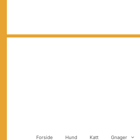
Hopp
til
innhold
Forside
Hund
Katt
Gnager