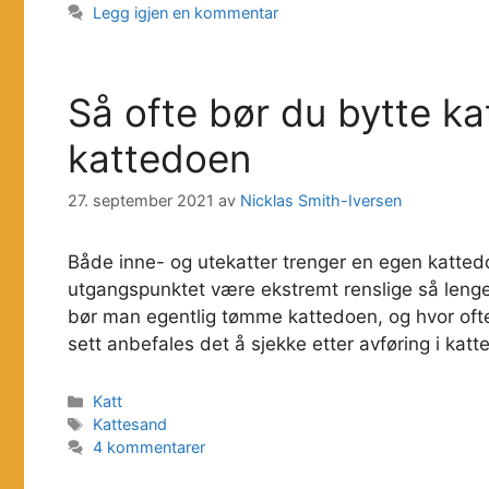
Legg igjen en kommentar
Så ofte bør du bytte k
kattedoen
27. september 2021
av
Nicklas Smith-Iversen
Både inne- og utekatter trenger en egen kattedo
utgangspunktet være ekstremt renslige så leng
bør man egentlig tømme kattedoen, og hvor ofte
sett anbefales det å sjekke etter avføring i ka
Kategorier
Katt
Stikkord
Kattesand
4 kommentarer