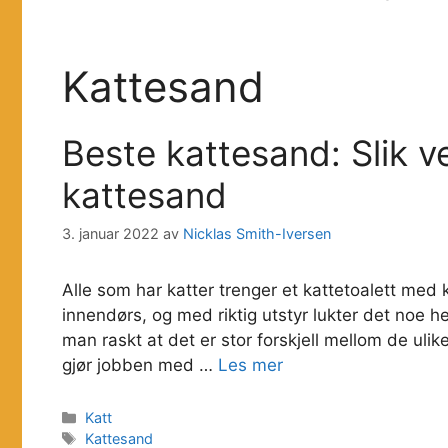
Kattesand
Beste kattesand: Slik ve
kattesand
3. januar 2022
av
Nicklas Smith-Iversen
Alle som har katter trenger et kattetoalett med
innendørs, og med riktig utstyr lukter det noe h
man raskt at det er stor forskjell mellom de uli
gjør jobben med …
Les mer
Kategorier
Katt
Stikkord
Kattesand