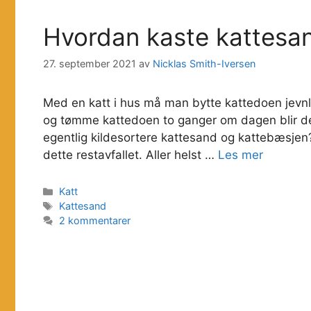
Hvordan kaste kattesan
27. september 2021
av
Nicklas Smith-Iversen
Med en katt i hus må man bytte kattedoen jevnli
og tømme kattedoen to ganger om dagen blir de
egentlig kildesortere kattesand og kattebæsjen? 
dette restavfallet. Aller helst …
Les mer
Kategorier
Katt
Stikkord
Kattesand
2 kommentarer