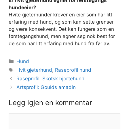
Er hvit gjeterhund egnet for førstegangs
hundeeier?
Hvite gjeterhunder krever en eier som har litt
erfaring med hund, og som kan sette grenser
og være konsekvent. Det kan fungere som en
førstegangshund, men egner seg nok best for
de som har litt erfaring med hund fra før av.
Kategorier
Hund
Stikkord
Hvit gjeterhund
,
Raseprofil hund
Raseprofil: Skotsk hjortehund
Artsprofil: Goulds amadin
Legg igjen en kommentar
Kommentar