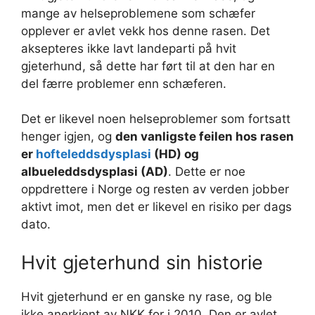
mange av helseproblemene som schæfer
opplever er avlet vekk hos denne rasen. Det
aksepteres ikke lavt landeparti på hvit
gjeterhund, så dette har ført til at den har en
del færre problemer enn schæferen.
Det er likevel noen helseproblemer som fortsatt
henger igjen, og
den vanligste feilen hos rasen
er
hofteleddsdysplasi
(HD) og
albueleddsdysplasi (AD)
. Dette er noe
oppdrettere i Norge og resten av verden jobber
aktivt imot, men det er likevel en risiko per dags
dato.
Hvit gjeterhund sin historie
Hvit gjeterhund er en ganske ny rase, og ble
ikke anerkjent av NKK for i 2010. Den er avlet