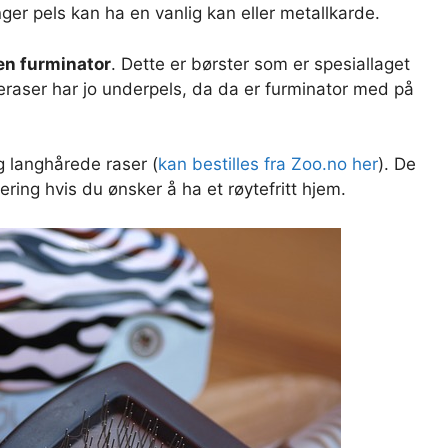
er pels kan ha en vanlig kan eller metallkarde.
en furminator
. Dette er børster som er spesiallaget
eraser har jo underpels, da da er furminator med på
g langhårede raser (
kan bestilles fra Zoo.no her
). De
ring hvis du ønsker å ha et røytefritt hjem.