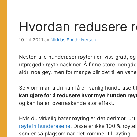
Hvordan redusere r
10. juli 2021
av
Nicklas Smith-Iversen
Nesten alle hunderaser røyter i en viss grad,
utpregede røytemaskiner. Å finne store mengder
aldri noe gøy, men for mange blir det til en van
Selv om man aldri kan få en vanlig hunderase til 
kan gjøre for å redusere hvor mye hunden røy
og kan ha en overraskende stor effekt.
Hvis du virkelig hater røyting er det derimot l
røytefri hunderasene
. Disse er ikke 100 % røytef
som er så plagsom når det kommer til røyting.