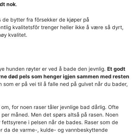
odt nok
.
 de bytter fra fôrsekker de kjøper på
ntlig kvalitetsfôr trenger heller ikke å være så dyrt,
øy kvalitet.
ye hunden røyter er ved å bade den jevnlig.
Et godt
rne død pels som henger igjen sammen med resten
som er på vei til å falle ned på gulvet når du bader,
m, for noen raser tåler jevnlige bad dårlig. Ofte
 per måned. Men det spørs altså på rasen. Noen
er fettsyrene i pelsen når de bades. Raser som de
ter da de varme-, kulde- og vannbeskyttende