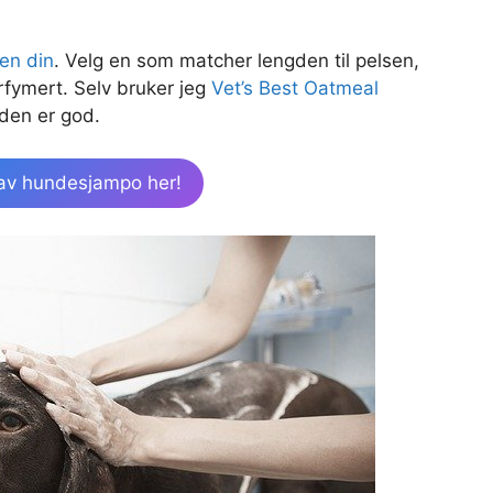
en din
. Velg en som matcher lengden til pelsen,
rfymert. Selv bruker jeg
Vet’s Best Oatmeal
den er god.
 av hundesjampo her!