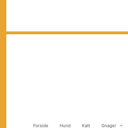
Hopp
til
innhold
Forside
Hund
Katt
Gnager