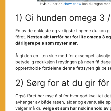
Hvis du har en
chow chow
kan du regne med s
1) Gi hunden omega 3 / 
En av de enkleste og viktigste tingene du kan gjø
fôret.
Nesten alt tørrfôr har for lite omega 3 og 
dårligere pels som røyter mer
.
Å gi den en liten skje med for eksempel laksolje
betydelig reduksjon i røytingen på noen få dage
opprettholde fordelene denne fettsyren gir pels
2) Sørg for at du gir fôr
Også fôret har mye å si for hvor god kvalitet de
avhenger av både rasen, alder og eventuelle sp
velger må du
velge et som har nok innhold av pr