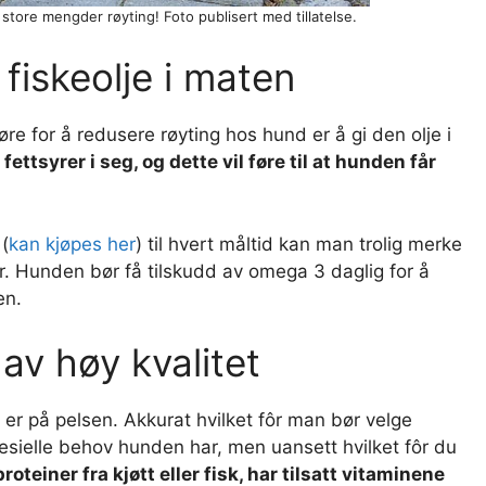
tore mengder røyting! Foto publisert med tillatelse.
fiskeolje i maten
re for å redusere røyting hos hund er å gi den olje i
fettsyrer i seg, og dette vil føre til at hunden får
 (
kan kjøpes her
) til hvert måltid kan man trolig merke
r. Hunden bør få tilskudd av omega 3 daglig for å
en.
 av høy kvalitet
t er på pelsen. Akkurat hvilket fôr man bør velge
esielle behov hunden har, men uansett hvilket fôr du
oteiner fra kjøtt eller fisk, har tilsatt vitaminene