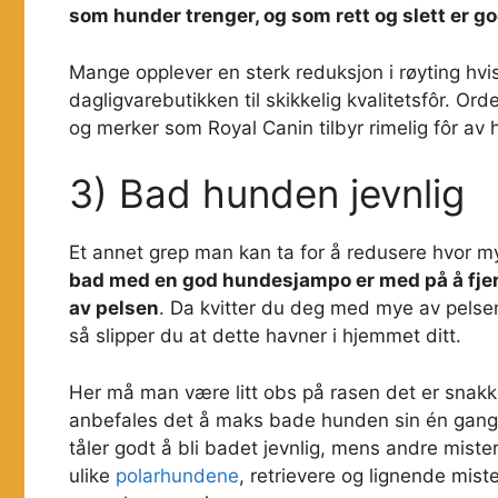
som hunder trenger, og som rett og slett er g
Mange opplever en sterk reduksjon i røyting hvis
dagligvarebutikken til skikkelig kvalitetsfôr. Orde
og merker som Royal Canin tilbyr rimelig fôr av h
3) Bad hunden jevnlig
Et annet grep man kan ta for å redusere hvor m
bad med en god hundesjampo er med på å fje
av pelsen
. Da kvitter du deg med mye av pelsen 
så slipper du at dette havner i hjemmet ditt.
Her må man være litt obs på rasen det er snakk o
anbefales det å maks bade hunden sin én gang
tåler godt å bli badet jevnlig, mens andre mist
ulike
polarhundene
, retrievere og lignende mis