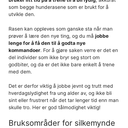
bruker litt tid på å trene til å bli lydig
, akkurat
som begge hunderasene som er brukt for å
utvikle den.
Rasen kan oppleves som ganske sta når man
prøver å lære den nye ting, og du må
jobbe
lenge for å få den til å godta nye
kommandoer
. For å gjøre saken verre er det en
del individer som ikke bryr seg stort om
godbiter, og da er det ikke bare enkelt å trene
med dem.
Det er derfor viktig å jobbe jevnt og trutt med
hverdagslydighet fra ung alder av, og ikke bli
sint eller frustrert når det tar lenger tid enn man
skulle tro. Her er god tålmodighet viktig!
Bruksområder for silkemynde