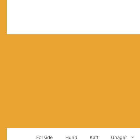
Hopp
til
innhold
Forside
Hund
Katt
Gnager