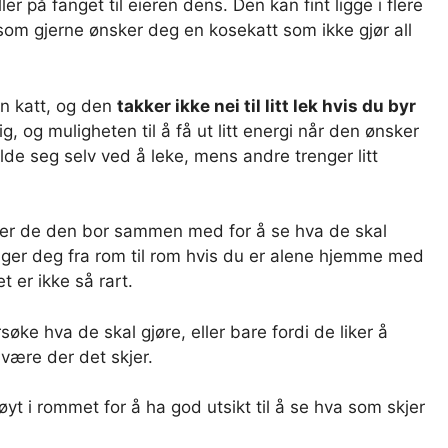
 på fanget til eieren dens. Den kan fint ligge i flere
 som gjerne ønsker deg en kosekatt som ikke gjør all
en katt, og den
takker ikke nei til litt lek hvis du byr
lig, og muligheten til å få ut litt energi når den ønsker
lde seg selv ved å leke, mens andre trenger litt
etter de den bor sammen med for å se hva de skal
ølger deg fra rom til rom hvis du er alene hjemme med
t er ikke så rart.
øke hva de skal gjøre, eller bare fordi de liker å
 være der det skjer.
høyt i rommet for å ha god utsikt til å se hva som skjer