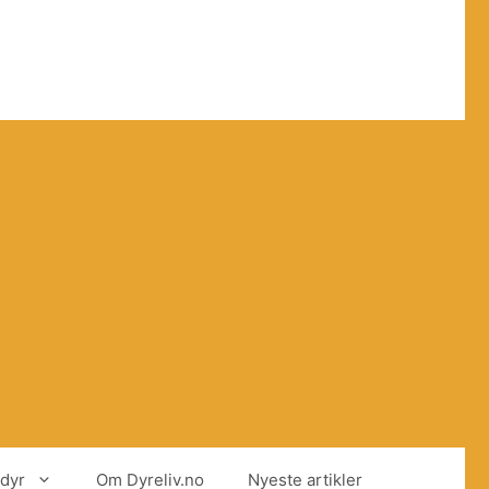
dyr
Om Dyreliv.no
Nyeste artikler