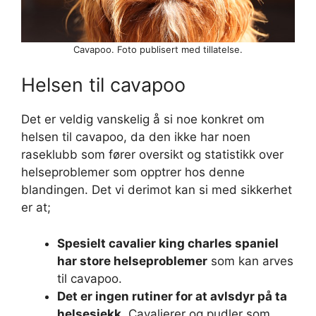
Cavapoo. Foto publisert med tillatelse.
Helsen til cavapoo
Det er veldig vanskelig å si noe konkret om
helsen til cavapoo, da den ikke har noen
raseklubb som fører oversikt og statistikk over
helseproblemer som opptrer hos denne
blandingen. Det vi derimot kan si med sikkerhet
er at;
Spesielt cavalier king charles spaniel
har store helseproblemer
som kan arves
til cavapoo.
Det er ingen rutiner for at avlsdyr på ta
helsesjekk
. Cavalierer og pudler som