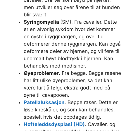
cavalier. Starter som bilyd på hjertet,
men utvikler seg over årene til at hunden
blir svært
Syringomyelia
(SM). Fra cavalier. Dette
er en alvorlig sykdom hvor det kommer
en cyste i ryggmargen, og over tid
deformerer denne ryggmargen. Kan også
deformere deler av hjernen, og vil føre til
unormalt høyt blodtrykk i hjernen. Kan
behandles med medisiner.
Øyeproblemer
. Fra begge. Begge rasene
har litt ulike øyeproblemer, så det kan
være lurt å følge ekstra godt med på
øyne til cavapooen.
Patellaluksasjon
. Begge raser. Dette er
løse kneskåler, og som kan behandles,
spesielt hvis det oppdages tidlig.
Hofteleddsdysplasi (HD)
. Cavalier, og