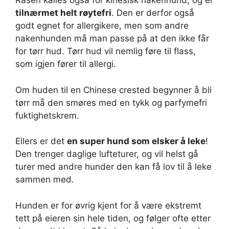
Rasen kalles også for kinesisk nakenhund, og er
tilnærmet helt røytefri
. Den er derfor også
godt egnet for allergikere, men som andre
nakenhunden må man passe på at den ikke får
for tørr hud. Tørr hud vil nemlig føre til flass,
som igjen fører til allergi.
Om huden til en Chinese crested begynner å bli
tørr må den smøres med en tykk og parfymefri
fuktighetskrem.
Ellers er det
en super hund som elsker å leke
!
Den trenger daglige lufteturer, og vil helst gå
turer med andre hunder den kan få lov til å leke
sammen med.
Hunden er for øvrig kjent for å være ekstremt
tett på eieren sin hele tiden, og følger ofte etter