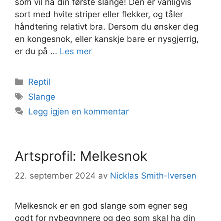
som vil ha din første slange! Den er vanligvis
sort med hvite striper eller flekker, og tåler
håndtering relativt bra. Dersom du ønsker deg
en kongesnok, eller kanskje bare er nysgjerrig,
er du på …
Les mer
Kategorier
Reptil
Stikkord
Slange
Legg igjen en kommentar
Artsprofil: Melkesnok
22. september 2024
av
Nicklas Smith-Iversen
Melkesnok er en god slange som egner seg
godt for nybegynnere og deg som skal ha din