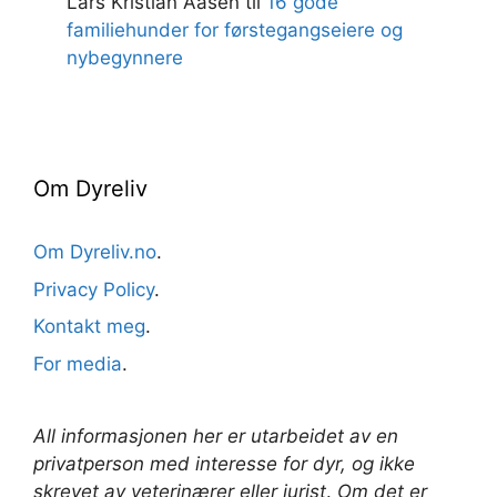
Lars Kristian Aasen
til
16 gode
familiehunder for førstegangseiere og
nybegynnere
Om Dyreliv
Om Dyreliv.no
.
Privacy Policy
.
Kontakt meg
.
For media
.
All informasjonen her er utarbeidet av en
privatperson med interesse for dyr, og ikke
skrevet av veterinærer
eller jurist
.
Om det er