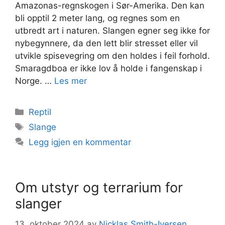
Amazonas-regnskogen i Sør-Amerika. Den kan
bli opptil 2 meter lang, og regnes som en
utbredt art i naturen. Slangen egner seg ikke for
nybegynnere, da den lett blir stresset eller vil
utvikle spisevegring om den holdes i feil forhold.
Smaragdboa er ikke lov å holde i fangenskap i
Norge. …
Les mer
Kategorier
Reptil
Stikkord
Slange
Legg igjen en kommentar
Om utstyr og terrarium for
slanger
13. oktober 2024
av
Nicklas Smith-Iversen