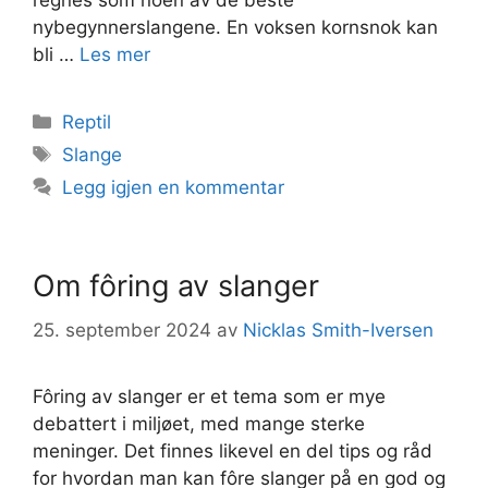
regnes som noen av de beste
nybegynnerslangene. En voksen kornsnok kan
bli …
Les mer
Kategorier
Reptil
Stikkord
Slange
Legg igjen en kommentar
Om fôring av slanger
25. september 2024
av
Nicklas Smith-Iversen
Fôring av slanger er et tema som er mye
debattert i miljøet, med mange sterke
meninger. Det finnes likevel en del tips og råd
for hvordan man kan fôre slanger på en god og