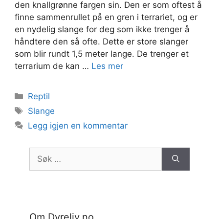
den knallgrønne fargen sin. Den er som oftest å
finne sammenrullet på en gren i terrariet, og er
en nydelig slange for deg som ikke trenger å
håndtere den så ofte. Dette er store slanger
som blir rundt 1,5 meter lange. De trenger et
terrarium de kan …
Les mer
Kategorier
Reptil
Stikkord
Slange
Legg igjen en kommentar
Søk
etter:
Om Dyreliv.no