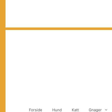
Hopp
til
innhold
Forside
Hund
Katt
Gnager