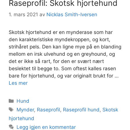
Raseprofil: Skotsk hjortehund
1. mars 2021
av
Nicklas Smith-Iversen
Skotsk hjortehund er en mynderase som har
den karakteristiske myndekroppen, og kort,
strihåret pels. Den kan ligne mye på en blanding
mellom en irsk ulvehund og en greyhound, og
det er ikke så rart, for den er svært nært
beslektet til begge to. Som oftest kalles rasen
bare for hjortehund, og var originalt brukt for …
Les mer
Kategorier
Hund
Stikkord
Mynder
,
Raseprofil
,
Raseprofil hund
,
Skotsk
hjortehund
Legg igjen en kommentar