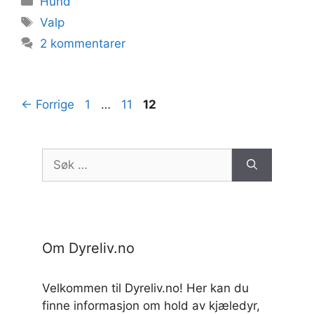
Hund
Stikkord
Valp
2 kommentarer
Side
Side
Side
←
Forrige
1
…
11
12
Søk
etter:
Om Dyreliv.no
Velkommen til Dyreliv.no! Her kan du
finne informasjon om hold av kjæledyr,