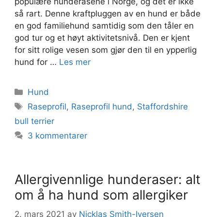
populære hunderasene i Norge, og det er ikke
så rart. Denne kraftpluggen av en hund er både
en god familiehund samtidig som den tåler en
god tur og et høyt aktivitetsnivå. Den er kjent
for sitt rolige vesen som gjør den til en ypperlig
hund for …
Les mer
Kategorier
Hund
Stikkord
Raseprofil
,
Raseprofil hund
,
Staffordshire
bull terrier
3 kommentarer
Allergivennlige hunderaser: alt
om å ha hund som allergiker
2. mars 2021
av
Nicklas Smith-Iversen